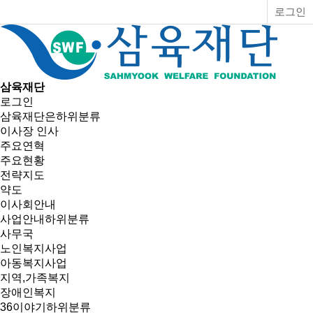
로그인
삼육재단
로그인
삼육재단은
하위분류
이사장 인사
주요연혁
주요현황
전략지도
약도
이사회안내
사업안내
하위분류
사무국
노인복지사업
아동복지사업
지역,가족복지
장애인복지
36이야기
하위분류