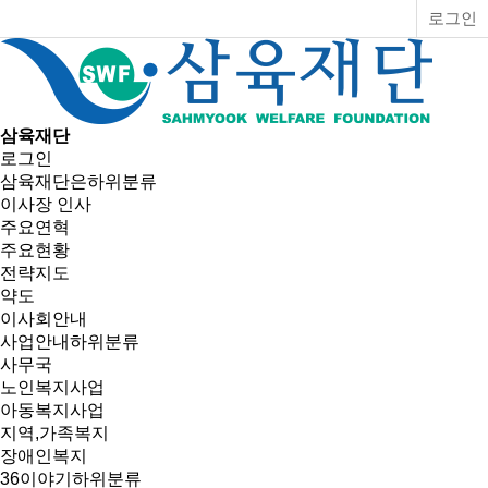
로그인
삼육재단
로그인
삼육재단은
하위분류
이사장 인사
주요연혁
주요현황
전략지도
약도
이사회안내
사업안내
하위분류
사무국
노인복지사업
아동복지사업
지역,가족복지
장애인복지
36이야기
하위분류