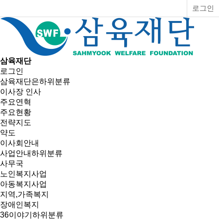
로그인
삼육재단
로그인
삼육재단은
하위분류
이사장 인사
주요연혁
주요현황
전략지도
약도
이사회안내
사업안내
하위분류
사무국
노인복지사업
아동복지사업
지역,가족복지
장애인복지
36이야기
하위분류