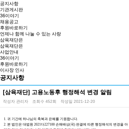
공지사항
기관게시판
36이야기
채용공고
후원바로하기
언제나 함께 나눌 수 있는 사랑
삼육재단은
삼육재단은
사업안내
36이야기
후원바로하기
이사장 인사
공지사항
[삼육재단] 고용노동후 행정해석 변경 알림
작성자
관리자
조회수
452회
작성일
2021-12-20
1.
귀 기간에 하나님의 축복과 은혜를 기원합니다
.
2.
본 법인은 대법원
2021
다
227100
손해배상
(
국
)
판결에 따른 행정해석의 변경을 아