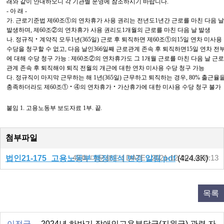
래와 같이 안내하오니 각 기관별 운영에 참조하시기 바랍니다
.
-
아 래
-
가
.
근로기준법 제
60
조
①
의 연차휴가 사용 권리는 전년도
1
년간 근로를 마친 다음 날
발생하며
,
제
60
조
②
의 연차휴가 사용 권리도
1
개월의 근로를 마친 다음 날 발생
나
.
정규직
‧
계약직 모두
1
년
(365
일
)
근로 후 퇴직하면 제
60
조
①
의
15
일 연차 미사용
수당을 청구할 수 없고
,
다음 날인
366
일째 근로관계 존속 후 퇴직하면
15
일 연차 전
에 대해 수당 청구 가능
:
제
60
조
②
의 연차휴가도 그
1
개월 근로를 마친 다음 날 근로
관계 존속 후 퇴직해야 퇴직 전월의 개근에 대한 연차 미사용 수당 청구 가능
다
.
정규직이 마지막 근무하는 해
1
년
(365
일
)
근무하고 퇴직하는 경우
, 80%
출근율
충족하더라도 제
60
조
①‧④
의 연차휴가
‧
가산휴가에 대한 미사용 수당 청구 불가
붙임
1.
고용노동부 보도자료
1
부
.
끝
.
첨부파일
법인21-175_고용노동부 행정해석 변경 알림.pdf
42회 다운로드 | DATE : 2021-12-20 14:00:13
(424.3K)
목록
이전글
2024년 하반기 장애인고용부담금(지원금) 관련 자