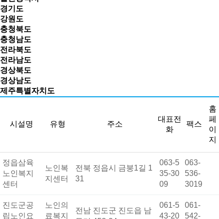
경기도
강원도
충청북도
충청남도
전라북도
전라남도
경상북도
경상남도
제주특별자치도
홈
대표전
페
시설명
유형
주소
팩스
화
이
지
정읍삼육
063-5
063-
노인복
전북 정읍시 금붕1길 1
노인복지
35-30
536-
지센터
31
센터
09
3019
진도군공
노인의
061-5
061-
전남 진도군 진도읍 남
립노인요
료복지
43-20
542-