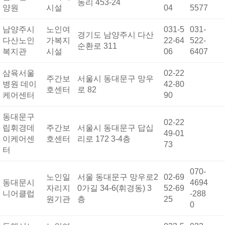
동리 453-24
양원
시설
04
5577
남양주시
노인여
031-5
031-
경기도 남양주시 다산
다산노인
가복지
22-64
522-
순환로 311
복지관
시설
06
6407
삼육서울
02-22
주간보
서울시 동대문구 망우
병원 데이
42-80
호센터
로 82
케어센터
90
동대문구
02-22
립휘경데
주간보
서울시 동대문구 답십
49-01
이케어센
호센터
리로 172 3-4층
73
터
070-
노인일
서울 동대문구 망우로2
02-69
동대문시
4694
자리지
0가길 34-6(휘경동) 3
52-69
니어클럽
-288
원기관
층
25
0