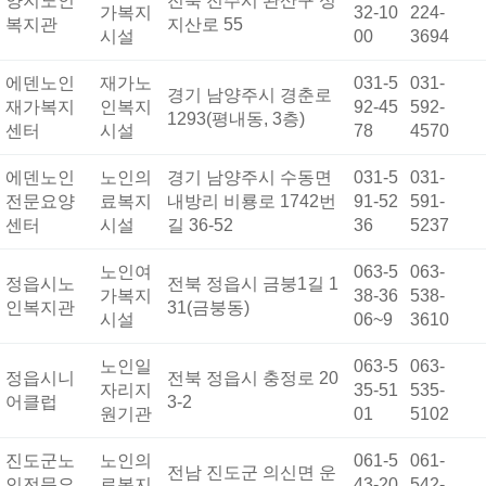
양지노인
전북 전주시 완산구 성
가복지
32-10
224-
복지관
지산로 55
시설
00
3694
에덴노인
재가노
031-5
031-
경기 남양주시 경춘로
재가복지
인복지
92-45
592-
1293(평내동, 3층)
센터
시설
78
4570
에덴노인
노인의
경기 남양주시 수동면
031-5
031-
전문요양
료복지
내방리 비룡로 1742번
91-52
591-
센터
시설
길 36-52
36
5237
노인여
063-5
063-
정읍시노
전북 정읍시 금붕1길 1
가복지
38-36
538-
인복지관
31(금붕동)
시설
06~9
3610
노인일
063-5
063-
정읍시니
전북 정읍시 충정로 20
자리지
35-51
535-
어클럽
3-2
원기관
01
5102
진도군노
노인의
061-5
061-
전남 진도군 의신면 운
인전문요
료복지
43-20
542-