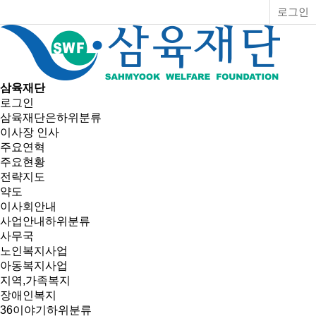
로그인
삼육재단
로그인
삼육재단은
하위분류
이사장 인사
주요연혁
주요현황
전략지도
약도
이사회안내
사업안내
하위분류
사무국
노인복지사업
아동복지사업
지역,가족복지
장애인복지
36이야기
하위분류