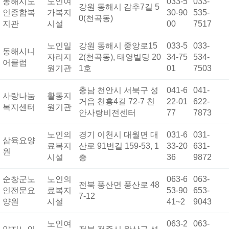
동해시노
노인여
033-5
033-
강원 동해시 감추7길 5
인종합복
가복지
30-90
535-
0(천곡동)
지관
시설
00
7517
노인일
강원 동해시 중앙로15
033-5
033-
동해시니
자리지
2(천곡동), 태영빌딩 20
34-75
534-
어클럽
원기관
1호
01
7503
충남 천안시 서북구 성
041-6
041-
사랑나눔
활동지
거읍 천흥4길 72-7 천
22-01
622-
복지센터
원기관
안사랑비전센터
77
7873
노인의
경기 이천시 대월면 대
031-6
031-
삼육요양
료복지
산로 91번길 159-53, 1
33-20
631-
원
시설
층
36
9872
순창군노
노인의
063-6
063-
전북 풍산면 풍산로 48
인전문요
료복지
53-90
653-
7-12
양원
시설
41~2
9043
노인여
063-2
063-